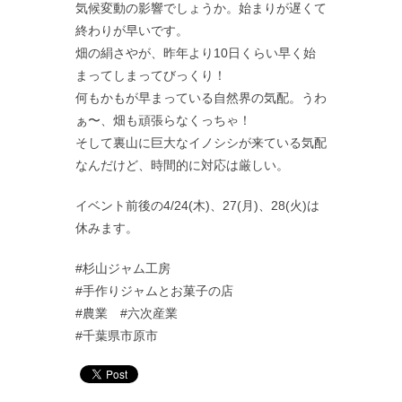
気候変動の影響でしょうか。始まりが遅くて
終わりが早いです。
畑の絹さやが、昨年より10日くらい早く始
まってしまってびっくり！
何もかもが早まっている自然界の気配。うわ
ぁ〜、畑も頑張らなくっちゃ！
そして裏山に巨大なイノシシが来ている気配
なんだけど、時間的に対応は厳しい。
イベント前後の4/24(木)、27(月)、28(火)は
休みます。
#杉山ジャム工房
#手作りジャムとお菓子の店
#農業 #六次産業
#千葉県市原市