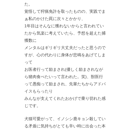
た。
覚悟して狩猟免許を取ったものの、実践でま
ぁ私のかけた罠に次々とかかり、
1年目はそんなに獲れないからと言われてい
たから気楽に考えていたら、予想を超えた捕
獲数に
メンタルはギリギリ大丈夫だったと思うので
すが、心の代わりに身体が悲鳴をあげてしま
って
お医者行って励まされ(優しく励まされなが
ら猪肉食べたいって言われた。笑)、獣医行
って愚痴って励まされ、先輩たちからアドバ
イスもらったり
みんなが支えてくれたおかげで乗り切れた感
じです。
犬猫可愛がって、イノシシ鹿キョン殺してい
る矛盾に気持ちがとても辛い時に出会った本