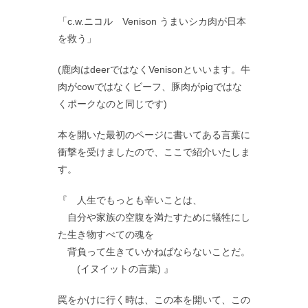
「c.w.ニコル Venison うまいシカ肉が日本
を救う」
(鹿肉はdeerではなくVenisonといいます。牛
肉がcowではなくビーフ、豚肉がpigではな
くポークなのと同じです)
本を開いた最初のページに書いてある言葉に
衝撃を受けましたので、ここで紹介いたしま
す。
『 人生でもっとも辛いことは、
自分や家族の空腹を満たすために犠牲にし
た生き物すべての魂を
背負って生きていかねばならないことだ。
(イヌイットの言葉) 』
罠をかけに行く時は、この本を開いて、この