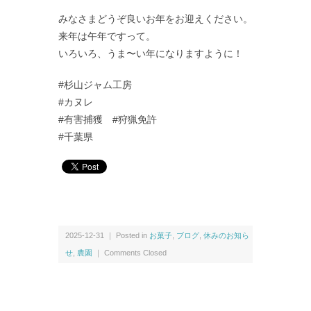
みなさまどうぞ良いお年をお迎えください。
来年は午年ですって。
いろいろ、うま〜い年になりますように！
#杉山ジャム工房
#カヌレ
#有害捕獲 #狩猟免許
#千葉県
2025-12-31 ｜ Posted in
お菓子
,
ブログ
,
休みのお知ら
せ
,
農園
｜
Comments Closed