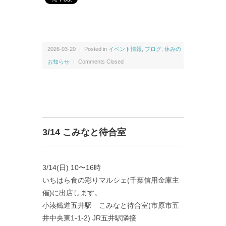
2026-03-20 ｜ Posted in
イベント情報
,
ブログ
,
休みの
お知らせ
｜
Comments Closed
3/14 こみなと待合室
3/14(日) 10〜16時
いちはら食の彩りマルシェ(千葉信用金庫主
催)に出店します。
小湊鐵道五井駅 こみなと待合室(市原市五
井中央東1-1-2) JR五井駅隣接