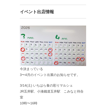
イベント出店情報
今決まっている
3〜4月のイベント出展のお知らせです。
3/14(土) いちはら食の彩りマルシェ
JR五井駅、小湊鐵道五井駅 こみなと待合
室
10時〜16時