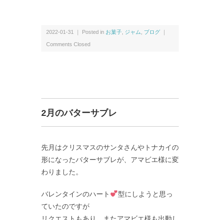
2022-01-31 ｜ Posted in
お菓子
,
ジャム
,
ブログ
｜
Comments Closed
2月のバターサブレ
先月はクリスマスのサンタさんやトナカイの
形になったバターサブレが、アマビエ様に変
わりました。
バレンタインのハート
型にしようと思っ
ていたのですが
リクエストもあり、またアマビエ様も出動し