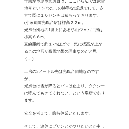
千葉県市原市光風台は、ここいら辺では豪雪
地帯という(わたしの勝手な)認識でして、夕
方で既に１０センチは積もっております。
(小湊鐵道光風台駅は標高２２m。
光風台団地の1番上にある杉山ジャム工房は
標高８６m。
直線距離で約１kmほどで一気に標高が上が
るこの地形が豪雪地帯の理由なのだと思
う。)
工房の3メートル先は光風台団地なのです
が、
光風台は雪が降るとバスは止まり、タクシー
は呼んでもきてくれない。という場所であり
ます。
安全を考えて、臨時休業いたします。
そして、連休にプリンとかやりたいとか申し