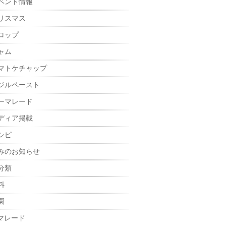
ベント情報
リスマス
ロップ
ャム
マトケチャップ
ジルペースト
ーマレード
ディア掲載
シピ
みのお知らせ
分類
料
園
マレード