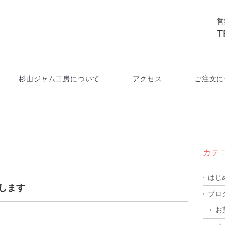
営
T
杉山ジャム工房について
アクセス
ご注文に
カテ
はじ
します
ブロ
お