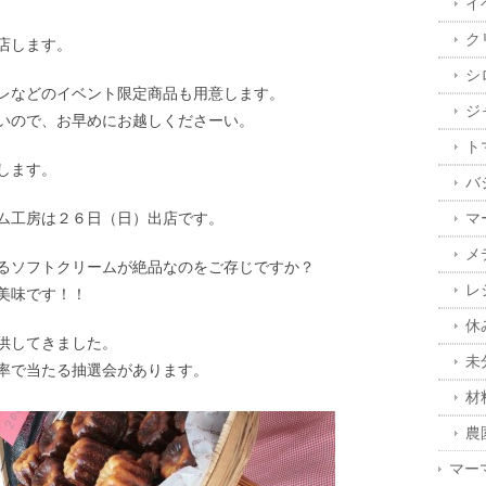
イ
ク
店します。
シ
レなどのイベント限定商品も用意します。
ジ
いので、お早めにお越しくださーい。
ト
します。
バ
ム工房は２６日（日）出店です。
マ
メ
るソフトクリームが絶品なのをご存じですか？
レ
美味です！！
休
供してきました。
未
率で当たる抽選会があります。
材
農
マー