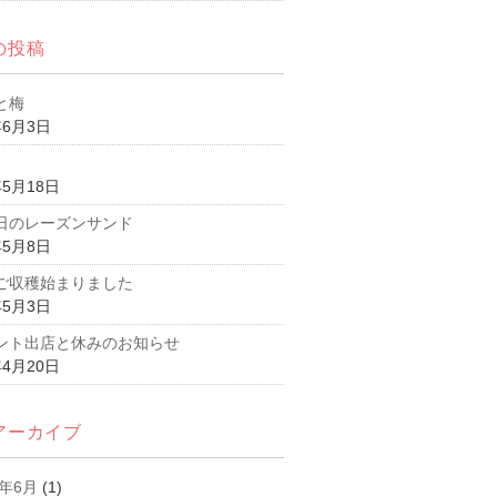
の投稿
と梅
年6月3日
年5月18日
日のレーズンサンド
年5月8日
ご収穫始まりました
年5月3日
ント出店と休みのお知らせ
年4月20日
アーカイブ
6年6月
(1)